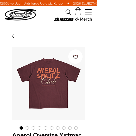
1200₺ ve Üzeri Ürünlerde Ücretsiz Kargo!    ✦    2026 ZLUEZTAS Wild West Koleksiyonu'nu i
Aperol Oversize Yırtmaç