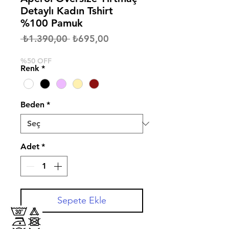
Detaylı Kadın Tshirt
%100 Pamuk
Normal
İndirimli
 ₺1.390,00 
₺695,00
Fiyat
Fiyat
%50 OFF
Renk
*
Beden
*
Adet
*
Sepete Ekle