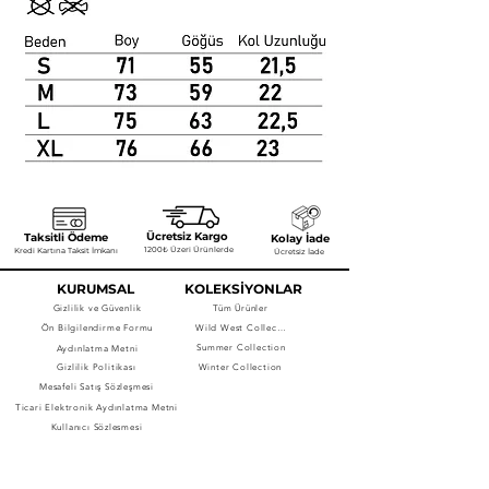
Ücretsiz Kargo
Taksitli Ödeme
Kolay İade
1200₺ Üzeri Ürünlerde
Kredi Kartına Taksit İmkanı
Ücretsiz İade
KURUMSAL
KOLEKSİYONLAR
Gizlilik ve Güvenlik
Tüm Ürünler
Ön Bilgilendirme Formu
Wild West Collection
Summer Collection
Aydınlatma Metni
Gizlilik Politikası
Winter Collection
Mesafeli Satış Sözleşmesi
Ticari Elektronik Aydınlatma Metni
Kullanıcı Sözleşmesi
NEWSLETTER'A 