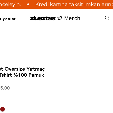
leyin.    ✦    Kredi kartına taksit imkanlarınd
siyonlar
et Oversize Yırtmaç
 Tshirt %100 Pamuk
mal
İndirimli
5,00
t
Fiyat