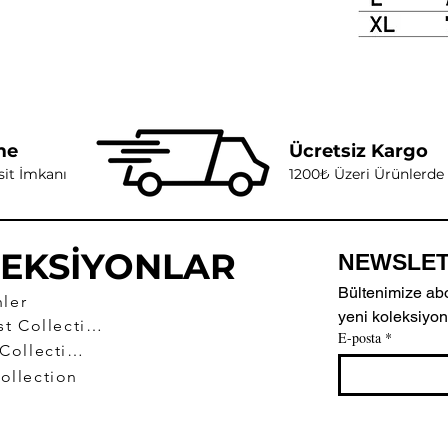
me
Ücretsiz Kargo
sit İmkanı
1200₺ Üzeri Ürünlerde
EKSİYONLAR
NEWSLET
Bültenimize abo
ler
yeni koleksiyon
Wild West Collection
E-posta
*
Summer Collection
ollection