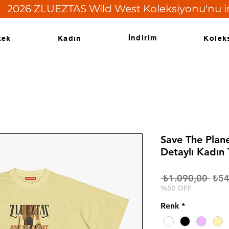
   2026 ZLUEZTAS Wild West Koleksiyonu'nu ince
İndirim
kek
Kadın
Kolek
Save The Plan
Detaylı Kadın
Nor
 ₺1.090,00 
₺54
Fiya
%50 OFF
Renk
*