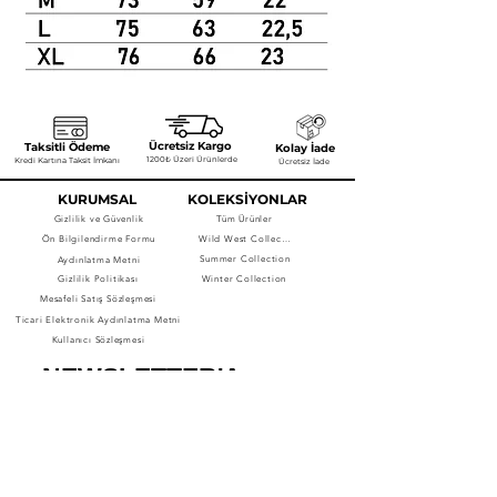
Ücretsiz Kargo
Taksitli Ödeme
Kolay İade
1200₺ Üzeri Ürünlerde
Kredi Kartına Taksit İmkanı
Ücretsiz İade
KURUMSAL
KOLEKSİYONLAR
Gizlilik ve Güvenlik
Tüm Ürünler
Ön Bilgilendirme Formu
Wild West Collection
Summer Collection
Aydınlatma Metni
Gizlilik Politikası
Winter Collection
Mesafeli Satış Sözleşmesi
Ticari Elektronik Aydınlatma Metni
Kullanıcı Sözleşmesi
NEWSLETTER'A 
ABONE OLUN.
Bültenimize abone olarak yeni 
ürünlerden, indirimlerden ve 