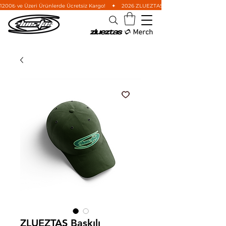
1200₺ ve Üzeri Ürünlerde Ücretsiz Kargo!    ✦    2026 ZLUEZTAS Wild West Koleksiyonu'nu i
ZLUEZTAS Baskılı