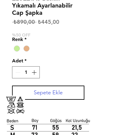
Yıkamalı Ayarlanabilir
Cap Şapka
Normal
İndirimli
 ₺890,00 
₺445,00
Fiyat
Fiyat
%50 OFF
Renk
*
Adet
*
Sepete Ekle