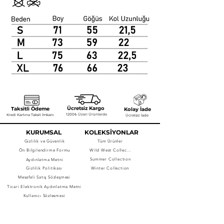
Ücretsiz Kargo
Taksitli Ödeme
Kolay İade
1200₺ Üzeri Ürünlerde
Kredi Kartına Taksit İmkanı
Ücretsiz İade
KURUMSAL
KOLEKSİYONLAR
Gizlilik ve Güvenlik
Tüm Ürünler
Ön Bilgilendirme Formu
Wild West Collection
Summer Collection
Aydınlatma Metni
Gizlilik Politikası
Winter Collection
Mesafeli Satış Sözleşmesi
Ticari Elektronik Aydınlatma Metni
Kullanıcı Sözleşmesi
NEWSLETTER'A 