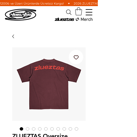
1200₺ ve Üzeri Ürünlerde Ücretsiz Kargo!    ✦    2026 ZLUEZTAS Wild West Koleksiyonu'nu i
ZLUEZTAS Oversize