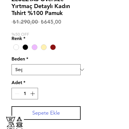
Yırtmaç Detaylı Kadın
Tshirt %100 Pamuk
Normal
İndirimli
 ₺1.290,00 
₺645,00
Fiyat
Fiyat
%50 OFF
Renk
*
Beden
*
Adet
*
Sepete Ekle