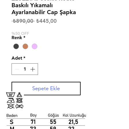
Baskılı Yıkamalı
Ayarlanabilir Cap Şapka
Normal
İndirimli
 ₺890,00 
₺445,00
Fiyat
Fiyat
%50 OFF
Renk
*
Adet
*
Sepete Ekle