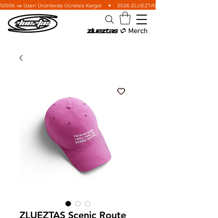
1200₺ ve Üzeri Ürünlerde Ücretsiz Kargo!    ✦    2026 ZLUEZTAS Wild West Koleksiyonu'nu i
ZLUEZTAS Scenic Route