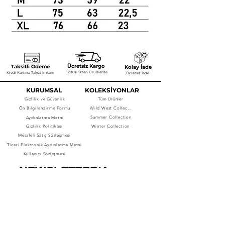
Ücretsiz Kargo
Taksitli Ödeme
Kolay İade
1200₺ Üzeri Ürünlerde
Kredi Kartına Taksit İmkanı
Ücretsiz İade
KURUMSAL
KOLEKSİYONLAR
Gizlilik ve Güvenlik
Tüm Ürünler
Ön Bilgilendirme Formu
Wild West Collection
Summer Collection
Aydınlatma Metni
Gizlilik Politikası
Winter Collection
Mesafeli Satış Sözleşmesi
Ticari Elektronik Aydınlatma Metni
Kullanıcı Sözleşmesi
NEWSLETTER'A 
ABONE OLUN.
Bültenimize abone olarak yeni 
ürünlerden, indirimlerden ve 