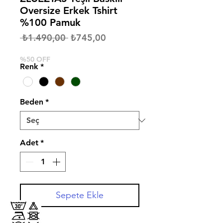
Oversize Erkek Tshirt
%100 Pamuk
Normal
İndirimli
 ₺1.490,00 
₺745,00
Fiyat
Fiyat
%50 OFF
Renk
*
Beden
*
Adet
*
Sepete Ekle