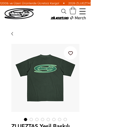
1200₺ ve Üzeri Ürünlerde Ücretsiz Kargo!    ✦    2026 ZLUEZTAS Wild West Koleksiyonu'nu i
ZLUEZTAS Yeşil Baskılı