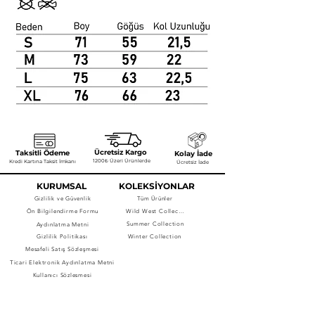
Ücretsiz Kargo
Taksitli Ödeme
Kolay İade
1200₺ Üzeri Ürünlerde
Kredi Kartına Taksit İmkanı
Ücretsiz İade
KURUMSAL
KOLEKSİYONLAR
Gizlilik ve Güvenlik
Tüm Ürünler
Ön Bilgilendirme Formu
Wild West Collection
Summer Collection
Aydınlatma Metni
Gizlilik Politikası
Winter Collection
Mesafeli Satış Sözleşmesi
Ticari Elektronik Aydınlatma Metni
Kullanıcı Sözleşmesi
NEWSLETTER'A 