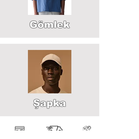
Gömlek
Şapka
Ücretsiz Kargo
Taksitli Ödeme
Kolay İade
1200₺ Üzeri Ürünlerde
Kredi Kartına Taksit İmkanı
Ücretsiz İade