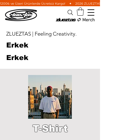
1200₺ ve Üzeri Ürünlerde Ücretsiz Kargo!    ✦    2026 ZLUEZTAS Wild West Koleksiyonu'nu i
ZLUEZTAS | Feeling Creativity.
Erkek
Erkek
T-Shirt